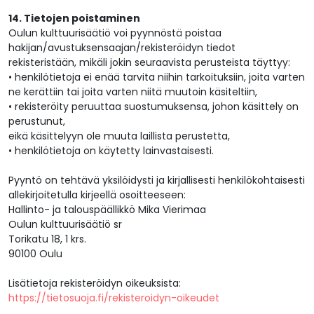
14. Tietojen poistaminen
Oulun kulttuurisäätiö voi pyynnöstä poistaa
hakijan/avustuksensaajan/rekisteröidyn tiedot
rekisteristään, mikäli jokin seuraavista perusteista täyttyy:
• henkilötietoja ei enää tarvita niihin tarkoituksiin, joita varten
ne kerättiin tai joita varten niitä muutoin käsiteltiin,
• rekisteröity peruuttaa suostumuksensa, johon käsittely on
perustunut,
eikä käsittelyyn ole muuta laillista perustetta,
• henkilötietoja on käytetty lainvastaisesti.
Pyyntö on tehtävä yksilöidysti ja kirjallisesti henkilökohtaisesti
allekirjoitetulla kirjeellä osoitteeseen:
Hallinto- ja talouspäällikkö Mika Vierimaa
Oulun kulttuurisäätiö sr
Torikatu 18, 1 krs.
90100 Oulu
Lisätietoja rekisteröidyn oikeuksista:
https://tietosuoja.fi/rekisteroidyn-oikeudet