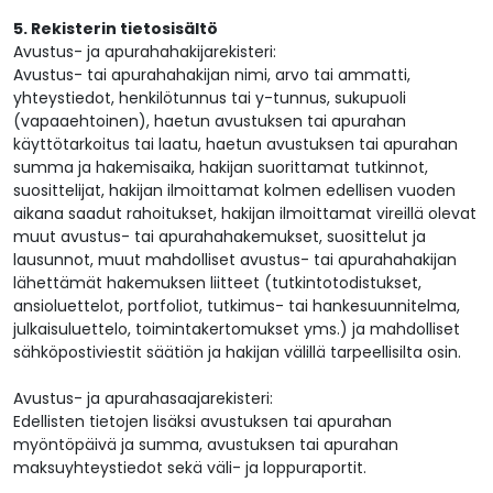
5. Rekisterin tietosisältö
Avustus- ja apurahahakijarekisteri:
Avustus- tai apurahahakijan nimi, arvo tai ammatti,
yhteystiedot, henkilötunnus tai y-tunnus, sukupuoli
(vapaaehtoinen), haetun avustuksen tai apurahan
käyttötarkoitus tai laatu, haetun avustuksen tai apurahan
summa ja hakemisaika, hakijan suorittamat tutkinnot,
suosittelijat, hakijan ilmoittamat kolmen edellisen vuoden
aikana saadut rahoitukset, hakijan ilmoittamat vireillä olevat
muut avustus- tai apurahahakemukset, suosittelut ja
lausunnot, muut mahdolliset avustus- tai apurahahakijan
lähettämät hakemuksen liitteet (tutkintotodistukset,
ansioluettelot, portfoliot, tutkimus- tai hankesuunnitelma,
julkaisuluettelo, toimintakertomukset yms.) ja mahdolliset
sähköpostiviestit säätiön ja hakijan välillä tarpeellisilta osin.
Avustus- ja apurahasaajarekisteri:
Edellisten tietojen lisäksi avustuksen tai apurahan
myöntöpäivä ja summa, avustuksen tai apurahan
maksuyhteystiedot sekä väli- ja loppuraportit.