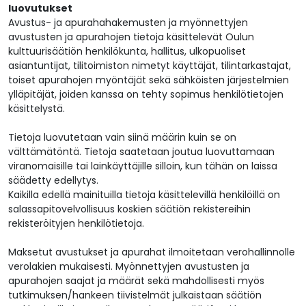
luovutukset
Avustus- ja apurahahakemusten ja myönnettyjen
avustusten ja apurahojen tietoja käsittelevät Oulun
kulttuurisäätiön henkilökunta, hallitus, ulkopuoliset
asiantuntijat, tilitoimiston nimetyt käyttäjät, tilintarkastajat,
toiset apurahojen myöntäjät sekä sähköisten järjestelmien
ylläpitäjät, joiden kanssa on tehty sopimus henkilötietojen
käsittelystä.
Tietoja luovutetaan vain siinä määrin kuin se on
välttämätöntä. Tietoja saatetaan joutua luovuttamaan
viranomaisille tai lainkäyttäjille silloin, kun tähän on laissa
säädetty edellytys.
Kaikilla edellä mainituilla tietoja käsittelevillä henkilöillä on
salassapitovelvollisuus koskien säätiön rekistereihin
rekisteröityjen henkilötietoja.
Maksetut avustukset ja apurahat ilmoitetaan verohallinnolle
verolakien mukaisesti. Myönnettyjen avustusten ja
apurahojen saajat ja määrät sekä mahdollisesti myös
tutkimuksen/hankeen tiivistelmät julkaistaan säätiön