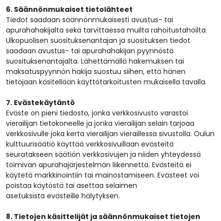
6. Säännönmukaiset tietolähteet
Tiedot saadaan säännönmukaisesti avustus- tai
apurahahakijalta sekä tarvittaessa muilta rahoitustahoilta.
Ulkopuolisen suosituksenantajan ja suosituksen tiedot
saadaan avustus- tai apurahahakijan pyynnöstä
suosituksenantajalta. Lähettämällä hakemuksen tai
maksatuspyynnön hakija suostuu siihen, että hänen
tietojaan käsitellään käyttötarkoitusten mukaisella tavalla.
7. Evästekäytäntö
Eväste on pieni tiedosto, jonka verkkosivusto varastoi
vierailijan tietokoneelle ja jonka vierailijan selain tarjoaa
verkkosivulle joka kerta vierailijan vieraillessa sivustolla. Oulun
kulttuurisäätiö käyttää verkkosivuillaan evästeitä
seuratakseen säätiön verkkosivujen ja niiden yhteydessä
toimivan apurahajärjestelmän liikennettä. Evästeitä ei
käytetä markkinointiin tai mainostamiseen. Evästeet voi
poistaa käytöstä tai asettaa selaimen
asetuksista evästeille hälytyksen.
8. Tietojen käsittelijät ja säännönmukaiset tietojen