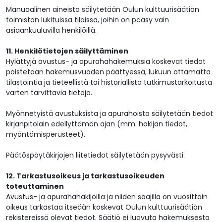
Manuaalinen aineisto säilytetään Oulun kulttuurisäätiön
toimiston lukituissa tiloissa, joihin on pääsy vain
asiaankuuluvilla henkilöillä.
11. Henkilötietojen säilyttäminen
Hylättyjä avustus- ja apurahahakemuksia koskevat tiedot
poistetaan hakemusvuoden päättyessä, lukuun ottamatta
tilastointia ja tieteellistä tai historiallista tutkimustarkoitusta
varten tarvittavia tietoja.
Myönnetyistä avustuksista ja apurahoista säilytetään tiedot
kirjanpitolain edellyttämän ajan (mm. hakijan tiedot,
myöntämisperusteet).
Päätöspöytäkirjojen liitetiedot säilytetään pysyvästi.
12. Tarkastusoikeus ja tarkastusoikeuden
toteuttaminen
Avustus- ja apurahahakijoilla ja niiden saajilla on vuosittain
oikeus tarkastaa itseään koskevat Oulun kulttuurisäätiön
rekistereissä olevat tiedot. Säätiö ei luovuta hakemuksesta