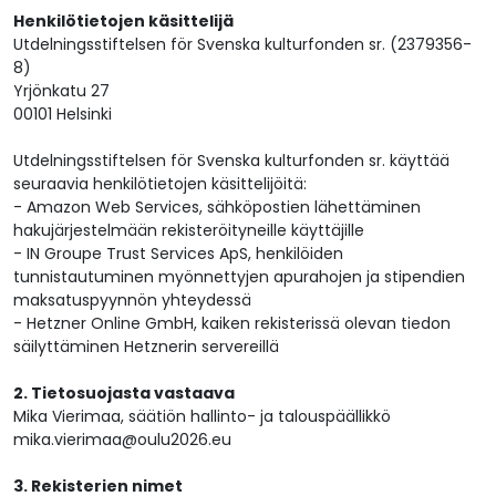
Henkilötietojen käsittelijä
Utdelningsstiftelsen för Svenska kulturfonden sr. (2379356-
8)
Yrjönkatu 27
00101 Helsinki
Utdelningsstiftelsen för Svenska kulturfonden sr. käyttää
seuraavia henkilötietojen käsittelijöitä:
- Amazon Web Services, sähköpostien lähettäminen
hakujärjestelmään rekisteröityneille käyttäjille
- IN Groupe Trust Services ApS, henkilöiden
tunnistautuminen myönnettyjen apurahojen ja stipendien
maksatuspyynnön yhteydessä
- Hetzner Online GmbH, kaiken rekisterissä olevan tiedon
säilyttäminen Hetznerin servereillä
2. Tietosuojasta vastaava
Mika Vierimaa, säätiön hallinto- ja talouspäällikkö
mika.vierimaa@oulu2026.eu
3. Rekisterien nimet