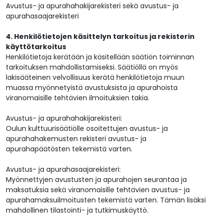
Avustus- ja apurahahakijarekisteri sekä avustus- ja
apurahasaajarekisteri
4. Henkilötietojen käsittelyn tarkoitus ja rekisterin
käyttötarkoitus
Henkilötietoja kerätään ja käsitellään säätiön toiminnan
tarkoituksen mahdollistamiseksi. Säätiöllä on myös
lakisääteinen velvollisuus kerätä henkilötietoja muun
muassa myönnetyistä avustuksista ja apurahoista
viranomaisille tehtävien ilmoituksien takia.
Avustus- ja apurahahakijarekisteri:
Oulun kulttuurisäätiölle osoitettujen avustus- ja
apurahahakemusten rekisteri avustus- ja
apurahapäätösten tekemistä varten.
Avustus- ja apurahasaajarekisteri:
Myönnettyjen avustusten ja apurahojen seurantaa ja
maksatuksia sekä viranomaisille tehtävien avustus- ja
apurahamaksuilmoitusten tekemistä varten. Tämän lisäksi
mahdollinen tilastointi- ja tutkimuskäyttö.