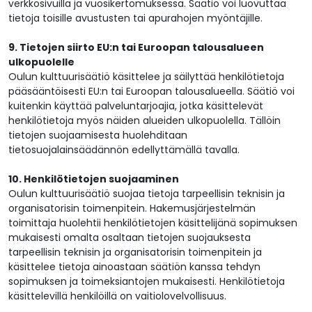
verkkosivuilla ja vuosikertomuksessa. Säätiö voi luovuttaa
tietoja toisille avustusten tai apurahojen myöntäjille.
9. Tietojen siirto EU:n tai Euroopan talousalueen
ulkopuolelle
Oulun kulttuurisäätiö käsittelee ja säilyttää henkilötietoja
pääsääntöisesti EU:n tai Euroopan talousalueella. Säätiö voi
kuitenkin käyttää palveluntarjoajia, jotka käsittelevät
henkilötietoja myös näiden alueiden ulkopuolella. Tällöin
tietojen suojaamisesta huolehditaan
tietosuojalainsäädännön edellyttämällä tavalla.
10. Henkilötietojen suojaaminen
Oulun kulttuurisäätiö suojaa tietoja tarpeellisin teknisin ja
organisatorisin toimenpitein. Hakemusjärjestelmän
toimittaja huolehtii henkilötietojen käsittelijänä sopimuksen
mukaisesti omalta osaltaan tietojen suojauksesta
tarpeellisin teknisin ja organisatorisin toimenpitein ja
käsittelee tietoja ainoastaan säätiön kanssa tehdyn
sopimuksen ja toimeksiantojen mukaisesti. Henkilötietoja
käsittelevillä henkilöillä on vaitiolovelvollisuus.